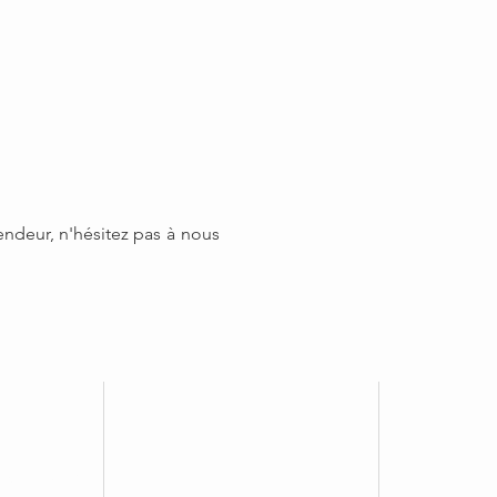
endeur, n'hésitez pas
à
nous
iver 2023